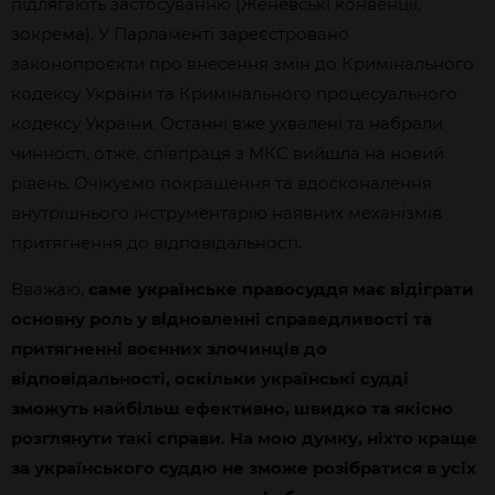
підлягають застосуванню (Женевські конвенції,
зокрема). У Парламенті зареєстровано
законопроєкти про внесення змін до Кримінального
кодексу України та Кримінального процесуального
кодексу України. Останні вже ухвалені та набрали
чинності, отже, співпраця з МКС вийшла на новий
рівень. Очікуємо покращення та вдосконалення
внутрішнього інструментарію наявних механізмів
притягнення до відповідальності.
Вважаю,
саме українське правосуддя має відіграти
основну роль у відновленні справедливості та
притягненні воєнних злочинців до
відповідальності, оскільки українські судді
зможуть найбільш ефективно, швидко та якісно
розглянути такі справи. На мою думку, ніхто краще
за українського суддю не зможе розібратися в усіх