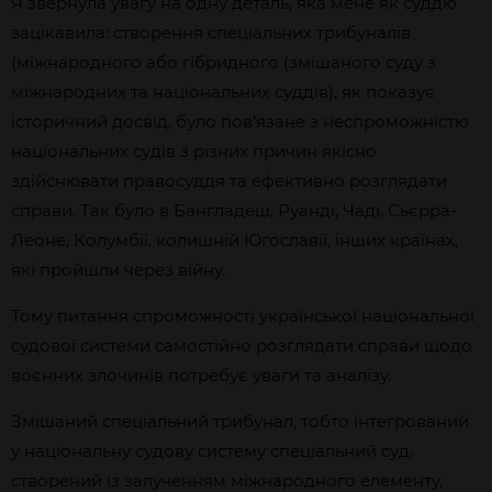
Я звернула увагу на одну деталь, яка мене як суддю
зацікавила: створення спеціальних трибуналів
(міжнародного або гібридного (змішаного суду з
міжнародних та національних суддів), як показує
історичний досвід, було пов’язане з неспроможністю
національних судів з різних причин якісно
здійснювати правосуддя та ефективно розглядати
справи. Так було в Бангладеш, Руанді, Чаді, Сьєрра-
Леоне, Колумбії, колишній Югославії, інших країнах,
які пройшли через війну.
Тому питання спроможності української національної
судової системи самостійно розглядати справи щодо
воєнних злочинів потребує уваги та аналізу.
Змішаний спеціальний трибунал, тобто інтегрований
у національну судову систему спеціальний суд,
створений із залученням міжнародного елементу,