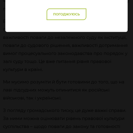
частина можновладців не зацікавлена в незалежному
правосудді в Україні.
ПОГОДЖУЮСЬ
Водночас деякі активісти, громадські організації,
політики-популісти демонструють повне нерозуміння
важливості поваги до незалежного суду як інституції,
поваги до судового рішення, важливості дотримання
вимог процесуального законодавства про порядок у
залі суду тощо. Це вже питання рівня правової
культури в країні.
Ми мусимо розуміти й бути готовими до того, що на
лаві підсудних можуть опинитися як російські
військові, так і українські.
З погляду громадського тиску, це дуже важкі справи.
За ними можна оцінювати рівень правової культури
суспільства – щодо поваги до закону та готовності