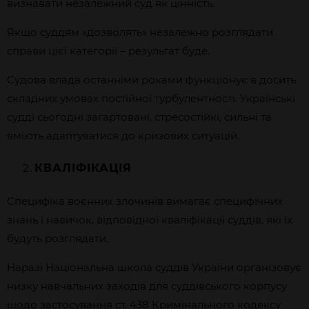
визнавати незалежний суд як цінність.
Якщо суддям «дозволять» незалежно розглядати
справи цієї категорії – результат буде.
Судова влада останніми роками функціонує в досить
складних умовах постійної турбулентності. Українські
судді сьогодні загартовані, стресостійкі, сильні та
вміють адаптуватися до кризових ситуацій.
КВАЛІФІКАЦІЯ
Специфіка воєнних злочинів вимагає специфічних
знань і навичок, відповідної кваліфікації суддів, які їх
будуть розглядати.
Наразі Національна школа суддів України організовує
низку навчальних заходів для суддівського корпусу
щодо застосування ст. 438 Кримінального кодексу