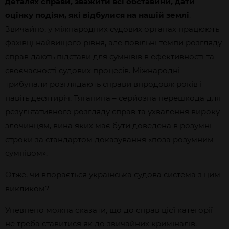
деталях справи, зважити всі обставини, дати
оцінку подіям, які відбулися на нашій землі
.
Звичайно, у міжнародних судових органах працюють
фахівці найвищого рівня, але повільні темпи розгляду
справ дають підстави для сумнівів в ефективності та
своєчасності судових процесів. Міжнародні
трибунали розглядають справи впродовж років і
навіть десятиріч. Тяганина – серйозна перешкода для
результативного розгляду справ та ухвалення вироку
злочинцям, вина яких має бути доведена в розумні
строки за стандартом доказування «поза розумним
сумнівом».
Отже, чи впорається українська судова система з цим
викликом?
Упевнено можна сказати, що до справ цієї категорії
не треба ставитися як до звичайних криміналів.