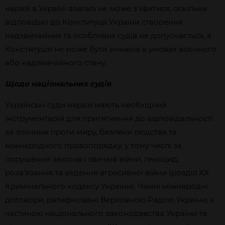
наразі в Україні взагалі не може з’явитися, оскільки
відповідно до Конституції України створення
надзвичайних та особливих судів не допускається, а
Конституція не може бути змінена в умовах воєнного
або надзвичайного стану.
Щодо національних судів
Українські суди наразі мають необхідний
інструментарій для притягнення до відповідальності
за злочини проти миру, безпеки людства та
міжнародного правопорядку, у тому числі за
порушення законів і звичаїв війни, геноцид,
розв’язання та ведення агресивної війни (розділ XX
Кримінального кодексу України). Чинні міжнародні
договори, ратифіковані Верховною Радою України, є
частиною національного законодавства України та