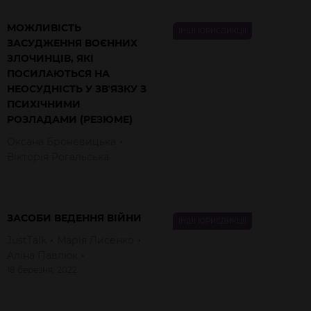
МОЖЛИВІСТЬ
ІНШІ ЮРИСДИКЦІЇ
ЗАСУДЖЕННЯ ВОЄННИХ
ЗЛОЧИНЦІВ, ЯКІ
ПОСИЛАЮТЬСЯ НА
НЕОСУДНІСТЬ У ЗВʼЯЗКУ З
ПСИХІЧНИМИ
РОЗЛАДАМИ (РЕЗЮМЕ)
Оксана
Броневицька
Вікторія
Рогальська
ЗАСОБИ ВЕДЕННЯ ВІЙНИ
ІНШІ ЮРИСДИКЦІЇ
JustTalk
Марія
Лисенко
Аліна
Павлюк
18 березня, 2022