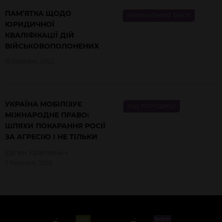
ПАМ’ЯТКА ЩОДО
КРИМІНАЛЬНИЙ ЗАКОН
ЮРИДИЧНОЇ
КВАЛІФІКАЦІЇ ДІЙ
ВІЙСЬКОВОПОЛОНЕНИХ
15 березня, 2022
УКРАЇНА МОБІЛІЗУЄ
ІНШІ ЮРИСДИКЦІЇ
МІЖНАРОДНЕ ПРАВО:
ШЛЯХИ ПОКАРАННЯ РОСІЇ
ЗА АГРЕСІЮ І НЕ ТІЛЬКИ
Євген
Крапивін
5 березня, 2022