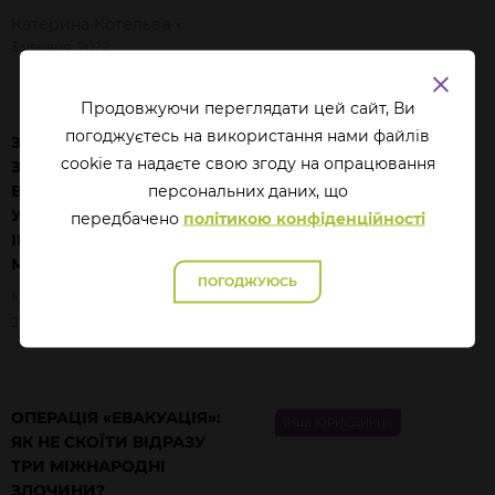
Катерина
Котельва
3 червня, 2022
Продовжуючи переглядати цей сайт, Ви
погоджуєтесь на використання нами файлів
ЗНІМКИ, НА ЯКИХ
JUSTTALK В УМОВАХ ВІЙНИ
cookie та надаєте свою згоду на опрацювання
ЗАФІКСОВАНІ МОЖЛИВІ
перcональних даних, що
ВОЄННІ ЗЛОЧИНИ В
УКРАЇНІ, – ЗАПОЛОНИЛИ
передбачено
політикою конфіденційності
ІНТЕРНЕТ. ПРОТЕ СУД
МОЖЕ ЇХ НЕ ПРИЙНЯТИ.
ПОГОДЖУЮСЬ
Марія
Лисенко
2 червня, 2022
ОПЕРАЦІЯ «ЕВАКУАЦІЯ»:
ІНШІ ЮРИСДИКЦІЇ
ЯК НЕ СКОЇТИ ВІДРАЗУ
ТРИ МІЖНАРОДНІ
ЗЛОЧИНИ?