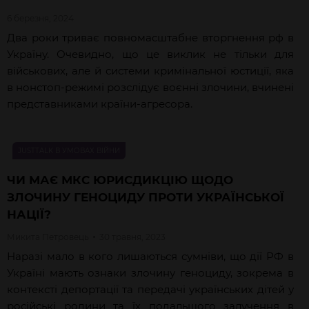
6 березня, 2024
Два роки триває повномасштабне вторгнення рф в
Україну. Очевидно, що це виклик не тільки для
військових, але й системи кримінальної юстиції, яка
в нонстоп-режимі розслідує воєнні злочини, вчинені
представниками країни-агресора.
JUSTTALK В УМОВАХ ВІЙНИ
ЧИ МАЄ МКС ЮРИСДИКЦІЮ ЩОДО
ЗЛОЧИНУ ГЕНОЦИДУ ПРОТИ УКРАЇНСЬКОЇ
НАЦІЇ?
Микита
Петровець
30 травня, 2023
Наразі мало в кого лишаються сумніви, що дії РФ в
Україні мають ознаки злочину геноциду, зокрема в
контексті депортації та передачі українських дітей у
російські родини та їх подальшого залучення в