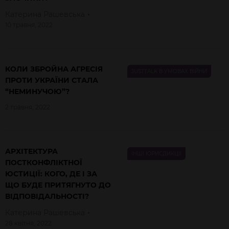
Катерина
Рашевська
10 травня, 2022
КОЛИ ЗБРОЙНА АГРЕСІЯ
JUSTTALK В УМОВАХ ВІЙНИ
ПРОТИ УКРАЇНИ СТАЛА
“НЕМИНУЧОЮ”?
2 травня, 2022
АРХІТЕКТУРА
ІНШІ ЮРИСДИКЦІЇ
ПОСТКОНФЛІКТНОЇ
ЮСТИЦІЇ: КОГО, ДЕ І ЗА
ЩО БУДЕ ПРИТЯГНУТО ДО
ВІДПОВІДАЛЬНОСТІ?
Катерина
Рашевська
28 квітня, 2022