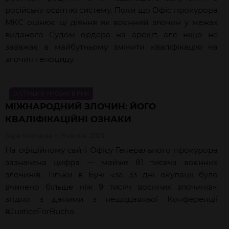
російську освітню систему. Поки що Офіс прокурора
МКС оцінює ці діяння як воєнний злочин у межах
виданого Судом ордера на арешт, але ніщо не
заважає в майбутньому змінити кваліфікацію на
злочин геноциду.
JUSTTALK В УМОВАХ ВІЙНИ
МІЖНАРОДНИЙ ЗЛОЧИН: ЙОГО
КВАЛІФІКАЦІЙНІ ОЗНАКИ
Зера
Козлиєва
19 квітня, 2023
На
офіційному сайті Офісу Генерального прокурора
зазначена цифра — майже 81 тисяча воєнних
злочинів. Тільки в Бучі «за 33 дні окупації було
вчинено більше ніж 9 тисяч воєнних злочинів»,
згідно з
даними з нещодавньої Конференції
#JusticeForBucha
.