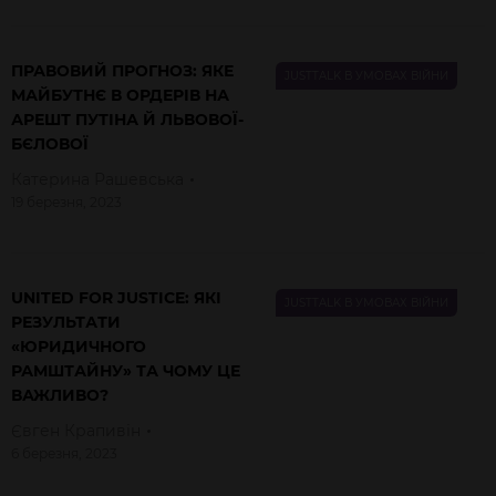
ПРАВОВИЙ ПРОГНОЗ: ЯКЕ
JUSTTALK В УМОВАХ ВІЙНИ
МАЙБУТНЄ В ОРДЕРІВ НА
АРЕШТ ПУТІНА Й ЛЬВОВОЇ-
БЄЛОВОЇ
Катерина
Рашевська
19 березня, 2023
UNITED FOR JUSTICE: ЯКІ
JUSTTALK В УМОВАХ ВІЙНИ
РЕЗУЛЬТАТИ
«ЮРИДИЧНОГО
РАМШТАЙНУ» ТА ЧОМУ ЦЕ
ВАЖЛИВО?
Євген
Крапивін
6 березня, 2023