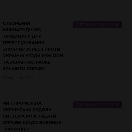
СТВОРЕННЯ
JUSTTALK В УМОВАХ ВІЙНИ
МІЖНАРОДНОГО
ТРИБУНАЛУ ДЛЯ
ПЕРЕСЛІДУВАННЯ
ЗЛОЧИНУ АГРЕСІЇ ПРОТИ
УКРАЇНИ: УГОДА МІЖ ООН
ТА УКРАЇНОЮ МОЖЕ
ЗРУШИТИ СПРАВУ
23 вересня, 2022
ЧИ СПРОМОЖНА
JUSTTALK В УМОВАХ ВІЙНИ
УКРАЇНСЬКА СУДОВА
СИСТЕМА РОЗГЛЯДАТИ
СПРАВИ ЩОДО ВОЄННИХ
ЗЛОЧИНІВ?