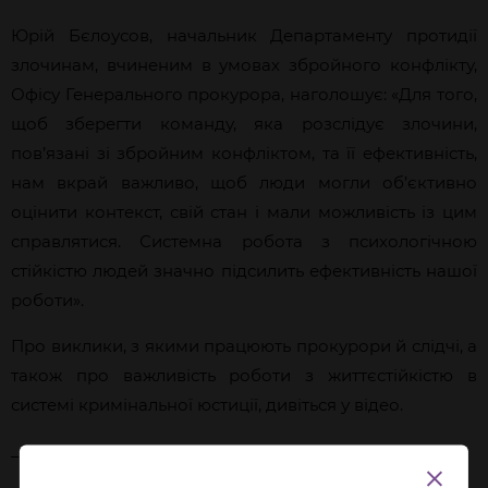
Юрій Бєлоусов, начальник Департаменту протидії
злочинам, вчиненим в умовах збройного конфлікту,
Офісу Генерального прокурора, наголошує: «Для того,
щоб зберегти команду, яка розслідує злочини,
пов’язані зі збройним конфліктом, та її ефективність,
нам вкрай важливо, щоб люди могли об’єктивно
оцінити контекст, свій стан і мали можливість із цим
справлятися. Системна робота з психологічною
стійкістю людей значно підсилить ефективність нашої
роботи».
Про виклики, з якими працюють прокурори й слідчі, а
також про важливість роботи з життєстійкістю в
системі кримінальної юстиції, дивіться у відео.
____________