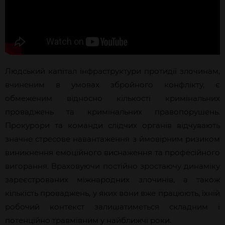
Людський капітал інфраструктури протидії злочинам,
вчиненим в умовах збройного конфлікту, є
обмеженим відносно кількості кримінальних
проваджень та кримінальних правопорушень.
Прокурори та команди слідчих органів відчувають
значне стресове навантаження з ймовірним ризиком
виникнення емоційного виснаження та професійного
вигорання. Враховуючи постійно зростаючу динаміку
зареєстрованих міжнародних злочинів, а також
кількість проваджень, у яких вони вже працюють, їхній
робочий контекст залишатиметься складним і
потенційно травмівним у найближчі роки.