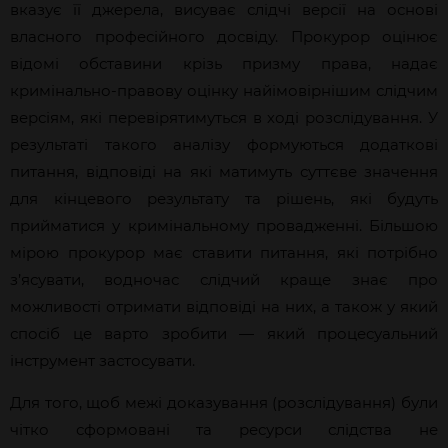
вказує її джерела, висуває слідчі версії на основі
власного професійного досвіду. Прокурор оцінює
відомі обставини крізь призму права, надає
кримінально-правову оцінку найімовірнішим слідчим
версіям, які перевірятимуться в ході розслідування. У
результаті такого аналізу формуються додаткові
питання, відповіді на які матимуть суттєве значення
для кінцевого результату та рішень, які будуть
прийматися у кримінальному провадженні. Більшою
мірою прокурор має ставити питання, які потрібно
з’ясувати, водночас слідчий краще знає про
можливості отримати відповіді на них, а також у який
спосіб це варто зробити — який процесуальний
інструмент застосувати.
Для того, щоб межі доказування (розслідування) були
чітко сформовані та ресурси слідства не