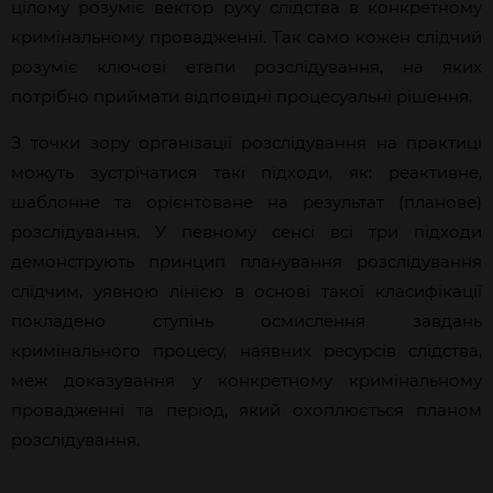
цілому розуміє вектор руху слідства в конкретному
кримінальному провадженні. Так само кожен слідчий
розуміє ключові етапи розслідування, на яких
потрібно приймати відповідні процесуальні рішення.
З точки зору організації розслідування на практиці
можуть зустрічатися такі підходи, як: реактивне,
шаблонне та орієнтоване на результат (планове)
розслідування. У певному сенсі всі три підходи
демонструють принцип планування розслідування
слідчим, уявною лінією в основі такої класифікації
покладено ступінь осмислення завдань
кримінального процесу, наявних ресурсів слідства,
меж доказування у конкретному кримінальному
провадженні та період, який охоплюється планом
розслідування.