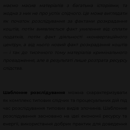
маємо масив матеріалів з багатьма історіями, та
жодна з них не про успіх слідчого. Це може виглядати
як початок розслідування за фактами розкрадання
коштів, потім виявляється факт ухилення від сплати
податків, потім факт діяльності «конвертаційного
центру», а від нього новий факт розкрадання коштів
— і так до тисячного тому матеріалів кримінального
провадження, але в результаті лише розтрата ресурсу
слідства.
Шаблонне розслідування
можна схарактеризувати
як комплекс типових слідчих та процесуальних дій під
час розслідування типових видів злочинів. Шаблонне
розслідування засновано на ідеї економії ресурсу та
енергії, використання добрих практик для доведення