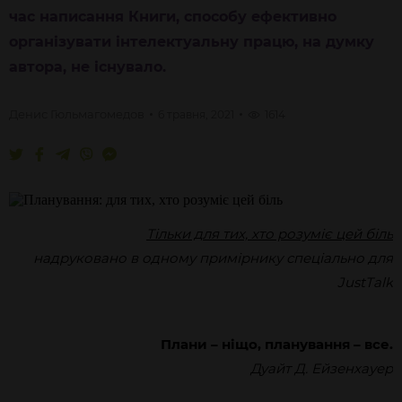
час написання Книги, способу ефективно
організувати інтелектуальну працю, на думку
автора, не існувало.
Денис
Гюльмагомедов
6 травня, 2021
1614
Тільки для тих, хто розуміє цей біль
надруковано в одному примірнику спеціально для
JustTalk
Плани – ніщо, планування – все.
Дуайт Д. Ейзенхауер