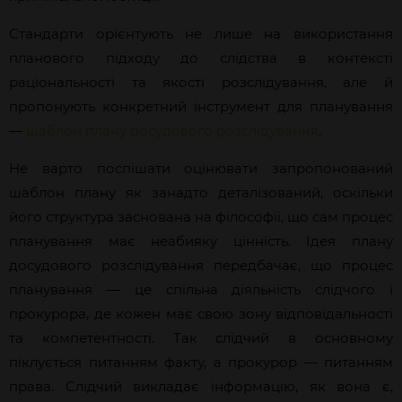
Стандарти орієнтують не лише на використання
планового підходу до слідства в контексті
раціональності та якості розслідування, але й
пропонують конкретний інструмент для планування
—
шаблон плану досудового
розслідування
.
Не варто поспішати оцінювати запропонований
шаблон плану як занадто деталізований, оскільки
його структура заснована на філософії, що сам процес
планування має неабияку цінність. Ідея плану
досудового розслідування передбачає, що процес
планування — це спільна діяльність слідчого і
прокурора, де кожен має свою зону відповідальності
та компетентності. Так слідчий в основному
піклується питанням факту, а прокурор — питанням
права. Слідчий викладає інформацію, як вона є,