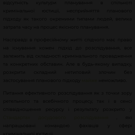
відсутність культури планування в спільноті
кримінальної юстиції, несприйняття планового
підходу як такого окремими типами людей, велика
затрата часу на процес якісного планування.
Насправді в професійному житті слідчого має право
на існування кожен підхід до розслідування, все
залежить від складності кримінального провадження
та конкретних обставин. Але в будь-якому випадку,
розкрити складний нетиповий злочин без
застосування планового підходу
майже
неможливо.
Питання ефективного розслідування як з точки зору
ретельного та всебічного процесу, так і в сенсі
співвідношення ресурсу і результату розкрито у
Стандартах досудового розслідування
, які
напрацьовані командою фахівців у сфері
кримінальної юстиції.