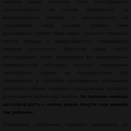
типових видів злочинів. Таке розслідування
організовується на основі перевірених та
відпрацьованих методів, з орієнтуванням на
стандартний набір доказів, усталені межі
доказування, типові слідчі версії. Сильною стороною
такого підходу є універсальність, перевіреність
методів, зрозумілість. Водночас такий спосіб
розслідування може призводити до неврахування
індивідуальних обставин злочину, проведення
непотрібних слідчих чи процесуальних дій,
обмеженість у способах доказування, неповному
розумінні слідчим предмету доказування, суттєвого
домінування форми над змістом.
На питання «навіщо
ця слідча дія?» — маємо ризик почути: «ми завжди
так робили».
Слідування шаблонним підходам призводить до