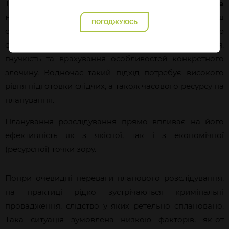
Третім підходом до організації слідства є
орієнтоване
на результат
(
планове) розслідування.
Це найбільш
ПОГОДЖУЮСЬ
осмислений спосіб пізнання події злочину, сильною
стороною якого є висока якість розслідування,
гнучкість та врахування особливостей конкретного
злочину. Водночас такий підхід потребує високого
рівня підготовки слідчих, а також часового ресурсу на
планування.
Планування розслідування прямо впливає на його
ефективність як з якісної, так і з економічної
(ресурсної) точки зору.
Попри очевидні переваги планового розслідування,
на практиці рідко зустрічаються кримінальні
провадження, слідство у яких ретельно сплановано.
Така ситуація зумовлена низкою факторів, як-от