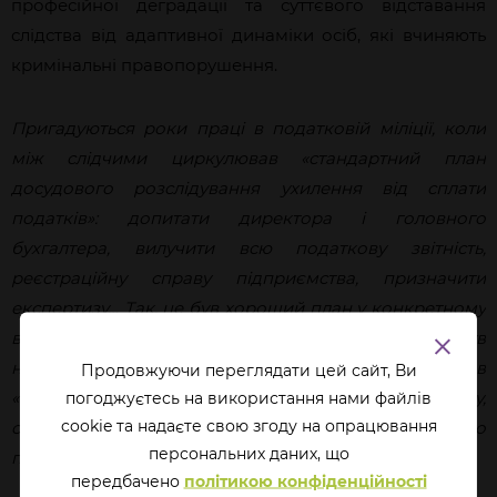
професійної деградації та суттєвого відставання
слідства від адаптивної динаміки осіб, які вчиняють
кримінальні правопорушення.
Пригадуються роки праці в податковій міліції, коли
між слідчими циркулював «стандартний план
досудового розслідування ухилення від сплати
податків»: допитати директора і головного
бухгалтера, вилучити всю податкову звітність,
реєстраційну справу підприємства, призначити
експертизу… Так, це був хороший план у конкретному
випадку, саме тоді, коли він створювався і був
наповнений змістом, але тільки він почав
Продовжуючи переглядати цей сайт, Ви
«відскакувати від зубів» краще, ніж знання процесу,
погоджуєтесь на використання нами файлів
cookie та надаєте свою згоду на опрацювання
спеціалізованого законодавства і суті податкового
перcональних даних, що
порушення — слідство зазнало серйозних проблем…
передбачено
політикою конфіденційності