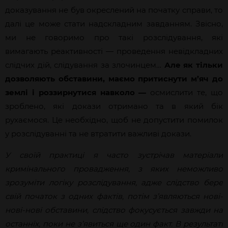
доказування не був окреслений на початку справи, то
далі це може стати надскладним завданням. Звісно,
ми не говоримо про такі розслідування, які
вимагають реактивності — проведення невідкладних
слідчих дій, слідування за злочинцем…
Але як тільки
дозволяють обставини, маємо притиснути м’яч до
землі і роззирнутися навколо —
осмислити те, що
зроблено, які докази отримано та в який бік
рухаємося. Це необхідно, щоб не допустити помилок
у розслідуванні та не втратити важливі докази.
У своїй практиці я часто зустрічав матеріали
кримінального провадження, з яких неможливо
зрозуміти логіку розслідування, адже слідство бере
свій початок з одних фактів, потім з’являються нові-
нові-нові обставини, слідство фокусується завжди на
останніх, поки не з’явиться ще один факт. В результаті