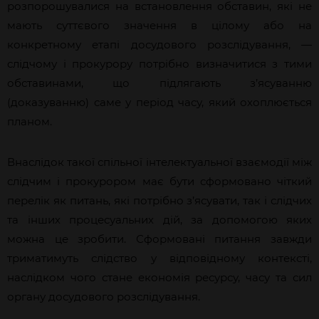
розпорошувалися на встановлення обставин, які не
мають суттєвого значення в цілому або на
конкретному етапі досудового розслідування, —
слідчому і прокурору потрібно визначитися з тими
обставинами, що підлягають з’ясуванню
(доказуванню) саме у період часу, який охоплюється
планом.
Внаслідок такої спільної інтелектуальної взаємодії між
слідчим і прокурором має бути сформовано чіткий
перелік як питань, які потрібно з’ясувати, так і слідчих
та інших процесуальних дій, за допомогою яких
можна це зробити. Сформовані питання завжди
триматимуть слідство у відповідному контексті,
наслідком чого стане економія ресурсу, часу та сил
органу досудового розслідування.