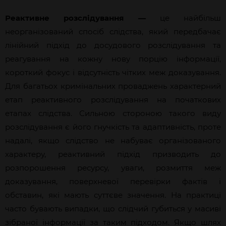
Реактивне розслідування —
це найбільш
неорганізований спосіб слідства, який передбачає
лінійний підхід до досудового розслідування та
реагування на кожну нову порцію інформації,
короткий фокус і відсутність чітких меж доказування.
Для багатьох кримінальних проваджень характерний
етап реактивного розслідування на початкових
етапах слідства. Сильною стороною такого виду
розслідування є його гнучкість та адаптивність, проте
надалі, якщо слідство не набуває організованого
характеру, реактивний підхід призводить до
розпорошення ресурсу, уваги, розмиття меж
доказування, поверхневої перевірки фактів і
обставин, які мають суттєве значення. На практиці
часто бувають випадки, що слідчий губиться у масиві
зібраної інформації за таким підходом. Якщо шлях