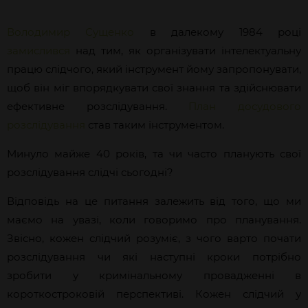
Володимир Сущенко
в далекому 1984 році
замислився
над тим, як організувати інтелектуальну
працю слідчого, який інструмент йому запропонувати,
щоб він міг впорядкувати свої знання та здійснювати
ефективне розслідування.
План досудового
розслідування
став таким інструментом.
Минуло майже 40 років, та чи часто планують свої
розслідування слідчі сьогодні?
Відповідь на це питання залежить від того, що ми
маємо на увазі, коли говоримо про планування.
Звісно, кожен слідчий розуміє, з чого варто почати
розслідування чи які наступні кроки потрібно
зробити у кримінальному провадженні в
короткостроковій перспективі. Кожен слідчий у