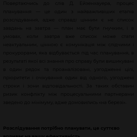
Повертаючись до слів Д. Ейзенхауера, процес
планування — це один з найважливіших етапів
розслідування, адже справді цінним є не список
завдань на завтра — план має бути гнучким, і в
умовах, коли завтра вже список може стати
неактуальним, цінною є комунікація між слідчими і
прокурорами, яка відбувається під час планування, в
результаті якої всі знання про справу були вишикувані
в один рядок та проаналізовані, узгодженні цілі,
пріоритети і очікування один від одного, узгоджені
строки і зони відповідальності. За таких обставин
ризик конфлікту між процесуальними партнерами
зведено до мінімуму, адже домовились «на березі».
Розслідування потрібно планувати, це суттєво
впливає на вашу ефективність.