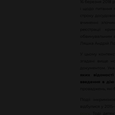
16 березня 2018 
і щодо питання 
строку досудово
вчиненні злочи
реєстрації кр
обвинувальним а
Ляшка Андрій Лоз
У цьому контекс
згадані вище н
документом. Ука
яких відомост
введення в дію
проваджень, які б
Події інкримін
відбулися у 2015
року
. Тоді дет