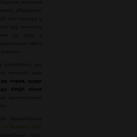
України, зокрема
оменту обрахунок
бі про підозру у
ься від моменту
ення до суду з
дикальної партії
зового».
у закріплено, що
ня чинності цим
я до справ, щодо
 до ЄРДР після
ння кримінальних
ти.
грн ПриватБанку
ла
6 березня 2017
ПриватБанк» про