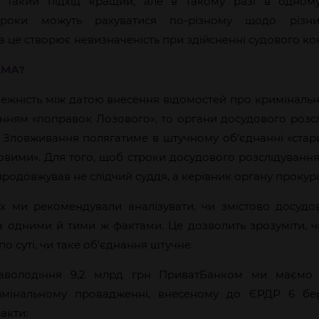
 такий підхід кращий, але в такому разі в одном
троки можуть рахуватися по-різному щодо різни
 це створює невизначеність при здійсненні судового ко
ЕМА?
ежність між датою внесення відомостей про криміналь
анням «поправок Лозового», то органи досудового роз
 Зловживання полягатиме в штучному об’єднанні «стар
овими». Для того, щоб строки досудового розслідування
одовжував не слідчий суддя, а керівник органу прокур
х ми рекомендували аналізувати, чи змістово досудо
а одними й тими ж фактами. Це дозволить зрозуміти, чи
о суті, чи таке об’єднання штучне.
аволодіння 9,2 млрд грн ПриватБанком ми маємо 
мінальному провадженні, внесеному до ЄРДР 6 бер
акти: