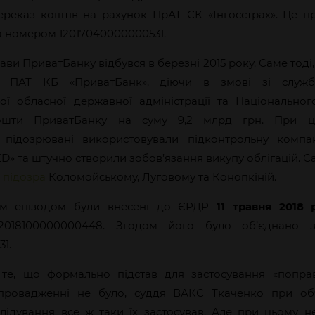
ереказ коштів на рахунок ПрАТ СК «Інгосстрах». Це 
а номером 12017040000000531.
ави ПриватБанку відбувся в березні 2015 року. Саме тоді,
и ПАТ КБ «ПриватБанк», діючи в змові зі служ
ої обласної державної адміністрації та Національног
ошти ПриватБанку на суму 9,2 млрд грн. При ц
, підозрювані використовували підконтрольну компа
» та штучно створили зобов’язання викупу облігацій. С
 підозра
Коломойському, Луговому та Конопкіній.
им епізодом були внесені до ЄРДР
11 травня 2018 
2018100000000448. Згодом його було об’єднано 
1.
те, що формально підстав для застосування «попра
провадженні не було, суддя ВАКС Ткаченко при обч
лідування все ж таки їх застосував. Але при цьому н