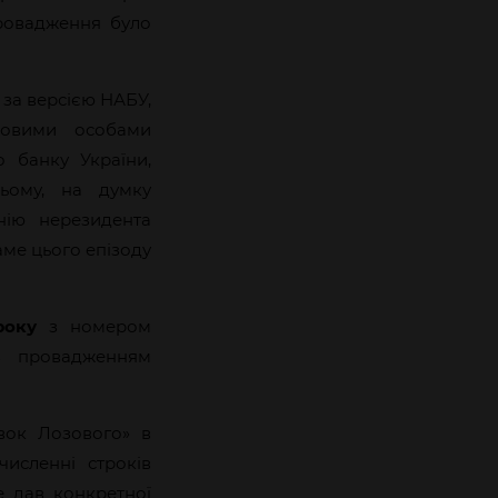
провадження було
 за версією НАБУ,
бовими особами
о банку України,
ьому, на думку
нію нерезидента
аме цього епізоду
року
з номером
з провадженням
вок Лозового» в
исленні строків
е дав конкретної