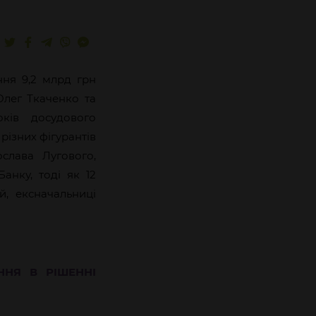
ння 9,2 млрд грн
Олег Ткаченко та
ків досудового
різних фігурантів
слава Лугового,
анку, тоді як 12
й, ексначальниці
ННЯ В РІШЕННІ