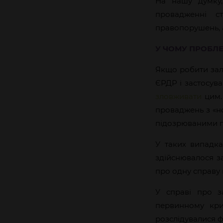
На нашу думку,
провадженні с
правопорушень, а
У ЧОМУ ПРОБЛ
Якщо робити зал
ЄРДР і застосув
зловживати
цим.
проваджень з «н
підозрюваними пр
У таких випадка
здійснювалося з
про одну справу п
У справі про з
первинному кри
розслідувалися ф