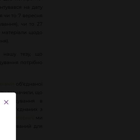
єнтувався на дату
я чи то 7 вересня
ування), чи то 27
, матеріали щодо
ня).
ь нашу тезу, що
дування потрібно
вками
об’єднаної
уду зазначили, що
озслідування в
у і об’єднаних з
ому матеріалі
ми
едбачуваний для