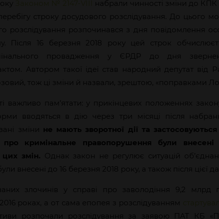
року
Законом № 2147-VIII
набрали чинності зміни до КПК 
перебігу строку досудового розслідування. До цього м
го розслідування розпочинався з дня повідомлення осо
ну. Після 16 березня 2018 року цей строк обчислюєт
имінального провадження у ЄРДР до дня зверн
ктом. Автором такої ідеї став народний депутат від Ра
овий, тож ці зміни й назвали, зрештою, «поправками Ло
ті важливо пам’ятати: у прикінцевих положеннях закон
орми вводяться в дію через три місяці після набран
зані зміни
не мають зворотної дії та застосовуютьс
і про кримінальне правопорушення були внесені
 цих змін.
Однак закон не регулює ситуацій об’єдна
ули внесені до 16 березня 2018 року, а також після цієї да
ованих злочинів у справі про заволодіння 9,2 млрд 
–2016 роках, а от сама епопея з розслідуванням
стартува
ективи розпочали розслідування за заявою ПАТ КБ «