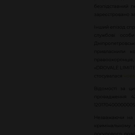
безпідставний п
зареєстровано з
Інший епізод спр
службові особ
Дніпропетровськ
привласнили к
правоохоронців
«DROVALE LIMITED
стосувалася
нова
Відомості за ц
провадження 4
1201704000000053
Незважаючи на 
кримінальному 
досудового розс