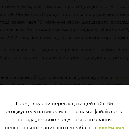
 на його думку, закінчилися строки досудового. Він орі
ання (6 березня 2017 року) і вирішив, що строк закінчивс
тоді закінчився 18-місячний строк досудового розслід
у (оскільки було повідомлено про підозру кількох осіб
пня 2022 року виділені із цього кримінального проваджен
ті у визначених суддею строках лише підкріплюют
країни в частині обрахунку строків досудового розслі
каченка наче обґрунтоване, адже узгоджується з
висно
о Суду від 31 жовтня 2022 року. Тоді судді Верховного С
суддя повинен продовжувати строки досудового р
овадженнях, внесених до ЄРДР з 15 березня 2018 рок
Продовжуючи переглядати цей сайт, Ви
овадженням, розпочатим до цієї дати. Але в
попереднь
погоджуєтесь на використання нами файлів cookie
и пропонований обʼєднаною палатою підхід як непер
та надаєте свою згоду на опрацювання
а суду.
перcональних даних, що передбачено
політикою