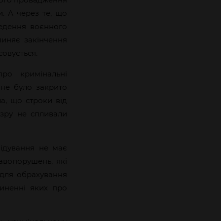
и. А через те, що
едення воєнного
упиняє закінчення
совується.
ро кримінальні
не було закрито
а, що строки від
зру не спливали
лідування не має
авопорушень, які
 для обрахування
чиненні яких про