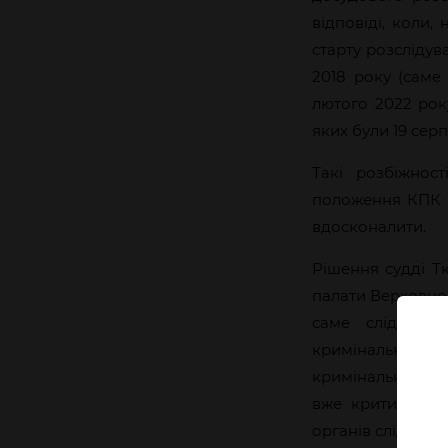
відповіді, коли,
старту розслідув
2018 року (саме 
лютого 2022 рок
яких були 19 сер
Такі розбіжнос
положення КПК У
вдосконалити.
Рішення судді Т
палати Верховног
саме слідчий 
кримінальних пр
кримінальним пр
вже критикувал
органів слідства т