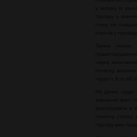
у зв’язку із зак
підозру у вчин
стану не повідом
строків у провад
Таким чином, 
правопорушення
через закінченн
початку воєнно
через ч. 8 ст. 615
На думку судді 
значення факт п
розслідували в 
початку строку 
підозру вже пові