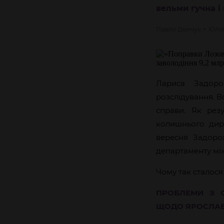
вельми гучна і
Павло
Демчук
Юлія
Лариса Задоро
розслідування. В
справи. Як рез
колишнього дире
вересня Задор
департаменту між
Чому так сталося
ПРОБЛЕМИ З О
ЩОДО ЯРОСЛАВ