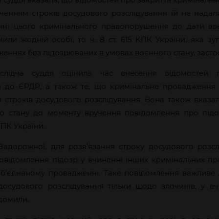
інченням строків досудового розслідування їй не надал
енні цього кримінального правопорушення до дати вв
или жодній особі, то ч. 8 ст. 615 КПК України, яка з
женнях без підозрюваних в умовах воєнного стану, засто
слідча суддя оцінила час внесення відомостей п
 до ЄРДР, а також те, що кримінальне провадження 
я строків досудового розслідування. Вона також вказал
го стану до моменту вручення повідомлення про підо
 КПК України.
Задорожної, для розв’язання строку досудового розс
овідомлення підозр у вчиненні інших кримінальних пр
об’єднаному провадженні. Таке повідомлення важливе
досудового розслідування тільки щодо злочинів, у в
домили.