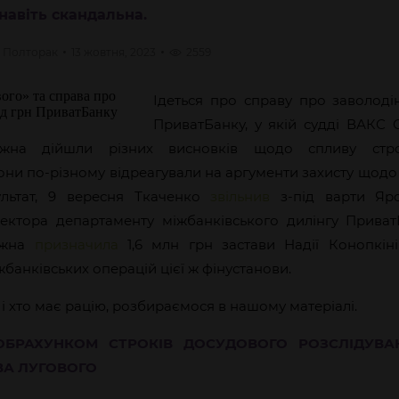
 навіть скандальна.
Полторак
13 жовтня, 2023
2559
Ідеться про справу про заволоді
ПриватБанку, у якій судді ВАКС 
жна дійшли різних висновків щодо спливу стро
они по-різному відреагували на аргументи захисту щодо 
ультат, 9 вересня Ткаченко
звільнив
з-під варти Яро
ктора департаменту міжбанківського дилінгу ПриватБ
ожна
призначила
1,6 млн грн застави Надії Конопкіні
банківських операцій цієї ж фінустанови.
 і хто має рацію, розбираємося в нашому матеріалі.
БРАХУНКОМ СТРОКІВ ДОСУДОВОГО РОЗСЛІДУВА
А ЛУГОВОГО