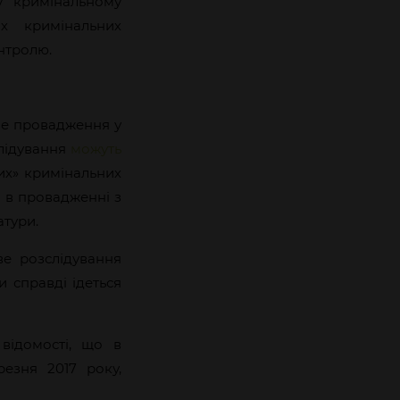
у кримінальному
х кримінальних
нтролю.
не провадження у
слідування
можуть
их» кримінальних
 в провадженні з
атури.
ве розслідування
 справді ідеться
відомості, що в
езня 2017 року,