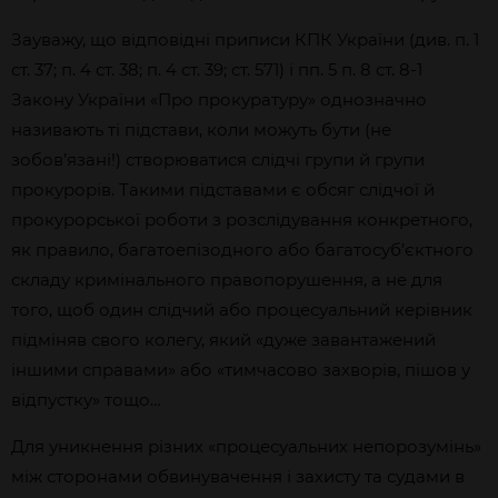
Зауважу, що відповідні приписи КПК України (див. п. 1
ст. 37; п. 4 ст. 38; п. 4 ст. 39; ст. 571) і пп. 5 п. 8 ст. 8-1
Закону України «Про прокуратуру» однозначно
називають ті підстави, коли можуть бути (не
зобов’язані!) створюватися слідчі групи й групи
прокурорів. Такими підставами є обсяг слідчої й
прокурорської роботи з розслідування конкретного,
як правило, багатоепізодного або багатосуб’єктного
складу кримінального правопорушення, а не для
того, щоб один слідчий або процесуальний керівник
підміняв свого колегу, який «дуже завантажений
іншими справами» або «тимчасово захворів, пішов у
відпустку» тощо…
Для уникнення різних «процесуальних непорозумінь»
між сторонами обвинувачення і захисту та судами в