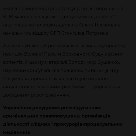
«Нова позиція Верховного Суду: чи всі порушення
КПК мають наслідком недопустимість доказів?
(відповідь на позицію адвоката Олега Несінова)»
начальника відділу ОГП Станіслав Петренка.
Автори публікацій розкривають зазначену правову
позицію Великої Палати Верховного Суду з різних
аспектів. У цьому матеріалі Володимир Сущенко,
науковий консультант з правових питань Центру
Разумкова, проаналізував ще одне питання,
актуалізоване вказаним рішенням, — управління
досудовим розслідуванням.
Управління досудовим розслідуванням
кримінальних правопорушень: організація
діяльності слідчих і прокурорів-процесуальних
керівників