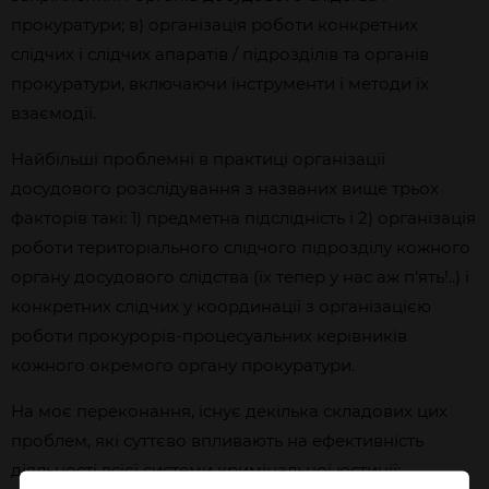
прокуратури; в) організація роботи конкретних
слідчих і слідчих апаратів / підрозділів та органів
прокуратури, включаючи інструменти і методи їх
взаємодії.
Найбільші проблемні в практиці організації
досудового розслідування з названих вище трьох
факторів такі: 1) предметна підслідність і 2) організація
роботи територіального слідчого підрозділу кожного
органу досудового слідства (їх тепер у нас аж п’ять!..) і
конкретних слідчих у координації з організацією
роботи прокурорів-процесуальних керівників
кожного окремого органу прокуратури.
На моє переконання, існує декілька складових цих
проблем, які суттєво впливають на ефективність
діяльності всієї системи кримінальної юстиції: