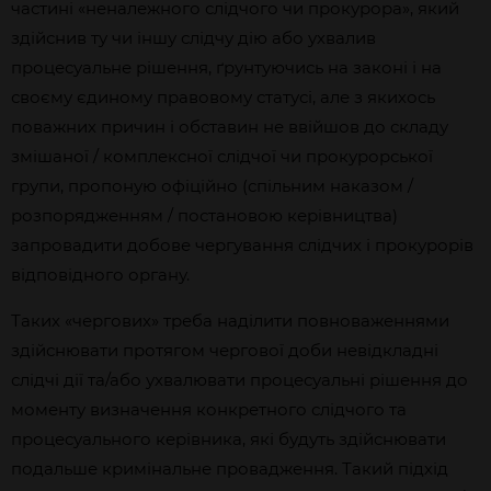
частині «неналежного слідчого чи прокурора», який
здійснив ту чи іншу слідчу дію або ухвалив
процесуальне рішення, ґрунтуючись на законі і на
своєму єдиному правовому статусі, але з якихось
поважних причин і обставин не ввійшов до складу
змішаної / комплексної слідчої чи прокурорської
групи, пропоную офіційно (спільним наказом /
розпорядженням / постановою керівництва)
запровадити добове чергування слідчих і прокурорів
відповідного органу.
Таких «чергових» треба наділити повноваженнями
здійснювати протягом чергової доби невідкладні
слідчі дії та/або ухвалювати процесуальні рішення до
моменту визначення конкретного слідчого та
процесуального керівника, які будуть здійснювати
подальше кримінальне провадження. Такий підхід