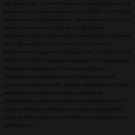
інформації про ознаки вчинення правопорушення та
внесення відповідних відомостей у ЄРДР про початок
кримінального провадження. Незалежно від того, хто
(який орган чи яка посадова особа органу
досудового розслідування або прокуратури) отримав
таку інформацію, аж до моменту остаточного
визначення «предметної підслідності», наслідком чого
має бути негайна передача (за рішенням прокурора)
матеріалів проведених початкових слідчих і
оперативно-розшукових дій (огляду місця події,
допиту потерпілої особи, допиту підозрюваної особи,
виявленої «по гарячих слідах», результатів
обов’язкової судової експертизи, передбаченої КПК
України, обшуку) відповідному органу досудового
слідства або конкретному слідчому за «предметною
підслідністю»;