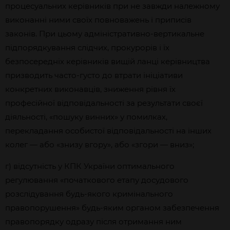
процесуальних керівників при не завжди належному
виконанні ними своїх повноважень і приписів
законів. При цьому адміністративно-вертикальне
підпорядкування слідчих, прокурорів і їх
безпосередніх керівників вищій ланці керівництва
призводить часто-густо до втрати ініціативи
конкретних виконавців, зниження рівня їх
професійної відповідальності за результати своєї
діяльності, «пошуку винних» у помилках,
перекладання особистої відповідальності на інших
колег — або «знизу вгору», або «згори — вниз»;
г) відсутність у КПК України оптимального
регулювання «початкового етапу досудового
розслідування будь-якого кримінального
правопорушення» будь-яким органом забезпечення
правопорядку одразу після отримання ним