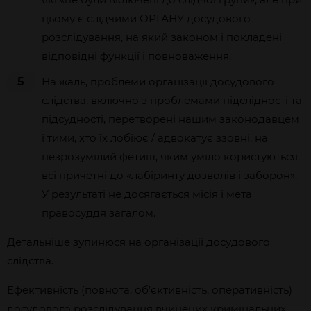
цьому є слідчими ОРГАНУ досудового
розслідування, на який законом і покладені
відповідні функції і повноваження.
5
На жаль, проблеми організації досудового
слідства, включно з проблемами підслідності та
підсудності, перетворені нашим законодавцем
і тими, хто їх лобіює / адвокатує ззовні, на
незрозумілий фетиш, яким уміло користуються
всі причетні до «лабіринту дозволів і заборон».
У результаті не досягається місія і мета
правосуддя загалом.
Детальніше зупинюся на організації досудового
слідства.
Ефективність (повнота, об’єктивність, оперативність)
досудового розслідування вчинених кримінальних