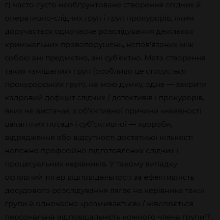
ґ) часто-густо необґрунтоване створення слідчих й
оперативно-слідчих груп і груп прокурорів, яким
доручається одночасне розслідування декількох
кримінальних правопорушень, непов’язаних між
собою ані предметно, ані суб’єктно. Мета створення
таких «змішаних» груп (особливо це стосується
прокурорських груп), на мою думку, одна — закрити
кадровий дефіцит слідчих / детективів і прокурорів,
яких не вистачає з об’єктивної причини «наявності
вакантних посад» і суб’єктивної — хвороби,
відрядження або відсутності достатньої кількості
належно професійно підготовлених слідчих і
процесуальних керівників. У такому випадку
основний тягар відповідальності за ефективність
досудового розслідування лягає на керівника такої
групи й одночасно «розмивається» / нівелюється
персональна відповідальність кожного члена групи!?..