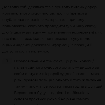
Дозволю собі декілька тез з приводу питань у сфері
кримінального судочинства, про які йдеться в
опублікованих раніше матеріалах з приводу
повноважень слідчого проводити ту чи іншу слідчу
дію (у цьому випадку — призначення експертизи) і, як
наслідок, — реалізацію повноважень суду щодо
оцінки наданої доказової інформації з позицій її
допустимості й належності:
1
Незадовільним є той факт, що різні колегії /
палати єдиного судового органу — вищого за
своїм статусом в ієрархії судової влади — мають
різні правові позиції з одного й того ж питання.
Таким чином, нівелюється місія і одна з функцій
Верховного Суду — єдність і стабільність
судової практики (хоча б на рівні самого