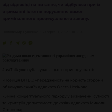
від відповіді на питання, чи відбулося при їх
отриманні істотне порушення вимог
кримінального процесуального закону.
Володимир
Сущенко
30 вересня, 2022
1820
JustTalk уже публікував з цього приводу статті:
«Позиція ВП ВС: упередженість на користь сторони
обвинувачення?» адвоката Олега Несінова;
«Зміна концептуального підходу у визначенні сутності
та критеріїв допустимості доказів» адвоката Миколи
Стоянова;