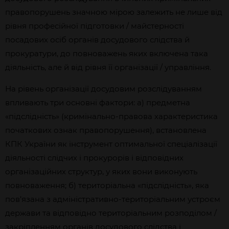
правопорушень значною мірою залежить не лише від
рівня професійної підготовки / майстерності
посадових осіб органів досудового слідства й
прокуратури, до повноважень яких включена така
діяльність, але й від рівня її організації / управління.
На рівень організації досудовим розслідуванням
впливають три основні фактори: а) предметна
«підслідність» (кримінально-правова характеристика
початкових ознак правопорушення), встановлена
КПК України як інструмент оптимальної спеціалізації
діяльності слідчих і прокурорів і відповідних
організаційних структур, у яких вони виконують
повноваження; б) територіальна «підслідність», яка
пов’язана з адміністративно-територіальним устроєм
держави та відповідно територіальним розподілом /
закріпленням органів досудового слідства і