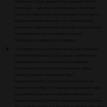
керівника, судді, адвоката в середині самої
інституції — це суто організаційно-технічне
питання управління відповідною структурою і
жодним чином не може і не повинне бути
пов'язане з виконанням своїх функціональних
повноважень тим чи іншим слідчим,
прокурором, адвокатом, суддею.
4
Погоджуючись з останнім рішенням Великої
Палати Верховного Суду щодо «прив'язки»
процесуального оцінювання доказової
інформації в контексті дотримання прав і
свобод людини незалежно від її
процесуального статусу (обвинувачена чи
потерпіла особа), я б порадив суду додатково
оцінювати підстави й причини виконання
певних слідчих дій тими посадовими особами,
які «не були включені до слідчої групи», але при