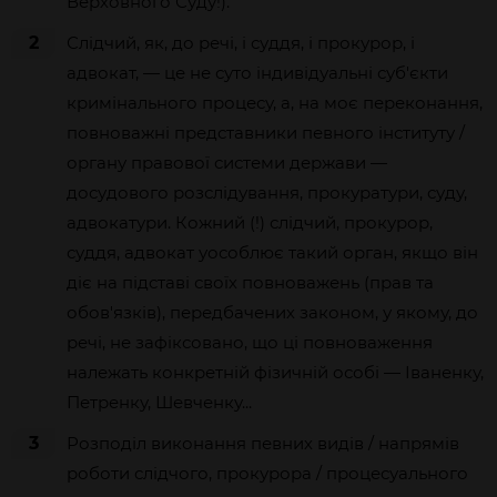
Верховного Суду!).
2
Слідчий, як, до речі, і суддя, і прокурор, і
адвокат, — це не суто індивідуальні суб'єкти
кримінального процесу, а, на моє переконання,
повноважні представники певного інституту /
органу правової системи держави —
досудового розслідування, прокуратури, суду,
адвокатури. Кожний (!) слідчий, прокурор,
суддя, адвокат уособлює такий орган, якщо він
діє на підставі своїх повноважень (прав та
обов'язків), передбачених законом, у якому, до
речі, не зафіксовано, що ці повноваження
належать конкретній фізичній особі — Іваненку,
Петренку, Шевченку...
3
Розподіл виконання певних видів / напрямів
роботи слідчого, прокурора / процесуального