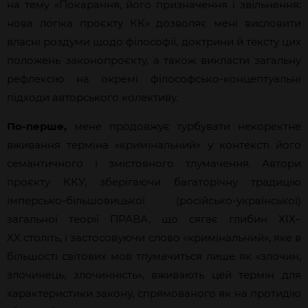
на тему «Покарання, його призначення і звільнення:
нова логіка проєкту КК» дозволяє мені висловити
власні роздуми щодо філософії, доктрини й тексту цих
положень законопроєкту, а також викласти загальну
рефлексію на окремі філософсько-концептуальні
підходи авторського колективу.
По-перше,
мене продовжує турбувати некоректне
вживання терміна «кримінальний» у контексті його
семантичного і змістовного тлумачення. Автори
проєкту ККУ, зберігаючи багаторічну традицію
імперсько-більшовицької (російсько-української)
загальної теорії ПРАВА, що сягає глибин ХІХ–
XX століть, і застосовуючи слово «кримінальний», яке в
більшості світових мов тлумачиться лише як «злочин,
злочинець, злочинність», вживають цей термін для
характеристики закону, спрямованого як на протидію