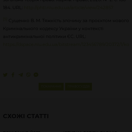
184. URL:
http://phtl.nlu.edu.ua/article/view/242857
[5]
Сущенко В. М. Тяжкість злочину за проєктом нового
Кримінального кодексу України у контексті
антикримінальної політики ЄС. URL:
https://dspace.nlu.edu.ua/bitstream/123456789/20372/1/k
ПОКАРАННЯ
ПРАВОСУДДЯ
СХОЖІ СТАТТІ