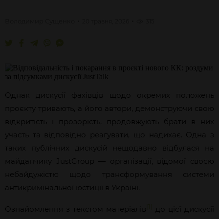
Володимир
Сущенко
20 травня, 2026
315
Однак дискусії фахівців щодо окремих положень
проєкту тривають, а його автори, демонструючи свою
відкритість і прозорість, продовжують брати в них
участь та відповідно реагувати, що надихає. Одна з
таких публічних дискусій нещодавно відбулася на
майданчику JustGroup — організації, відомої своєю
небайдужістю щодо трансформування системи
антикримінальної юстиції в Україні.
[1]
Ознайомлення з текстом матеріалів
до цієї дискусії