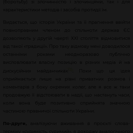
(боротьбу) зі злочинністю і злочинцями, так і для
характеристики методів і засобів протидії їм.
Видається, що історія України та її прагнення ввійти
повноправним членом до спільноти держав ЄС
дозволяють у другій чверті XXI століття відмовитися
від такої «традиції». Про таку відмову мені доводилося
останніми роками неодноразово публічно
висловлювати власну позицію в різних медіа й на
[2]
дискусійних майданчиках
. Поки що ця ідея
сприймається лише на рівні приватних розмов і
коментарів з боку окремих колег, але я все ж таки
продовжую її відстоювати в надії, що настануть часи,
коли вона буде позитивно сприйнята значною
частиною правничої спільноти України.
По-друге,
аналізуючи вживання в проєкті слова-
терміну «судимість, судимий», я доходжу аналогічного