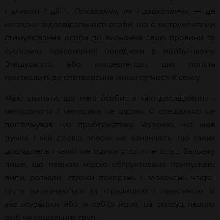
[4]
і вчинки / дії
.
Покарання
,
як
і
заохочення
, — це
наслідки відповідальності особи, що є інструментами
стимулювання особи до визнання своєї провини та
суспільно правомірної поведінки в майбутньому.
Змішування, або конвергенція, цих понять
призводить до спотворення їхньої сутності й сенсу.
Маю визнати, що мені особисто такі дослідження і
методологія / методика не відомі. Я спеціально не
досліджував цю проблематику. Розумію, що моя
думка і мій досвід зовсім не означають, що таких
досліджень і такої методики у світі не існує. Зауважу
лише, що певною мірою обґрунтовано припускаю:
види, розміри, строки покарань і заохочень часто-
густо визначаються за «традицією і практикою їх
застосування» або ж суб’єктивно, на розсуд певних
осіб чи соціальних груп.