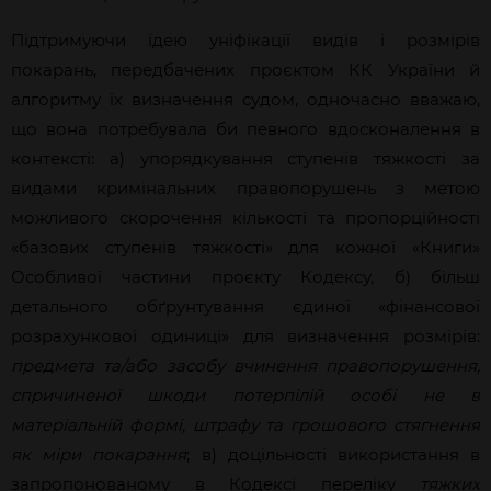
Підтримуючи ідею уніфікації видів і розмірів
покарань, передбачених проєктом КК України й
алгоритму їх визначення судом, одночасно вважаю,
що вона потребувала би певного вдосконалення в
контексті: а) упорядкування ступенів тяжкості за
видами кримінальних правопорушень з метою
можливого скорочення кількості та пропорційності
«базових ступенів тяжкості» для кожної «Книги»
Особливої частини проєкту Кодексу, б) більш
детального обґрунтування єдиної «фінансової
розрахункової одиниці» для визначення розмірів:
предмета та/або засобу вчинення правопорушення,
спричиненої шкоди потерпілій особі не в
матеріальній формі, штрафу та грошового стягнення
як міри покарання
; в) доцільності використання в
запропонованому в Кодексі переліку
тяжких