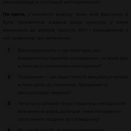
ресоціалізації в суспільній життєдіяльності.
По-третє,
у контексті аналізу теми, якій фактично й
була присвячена згадана вище дискусія, у мене
виникають до авторів проєкту ККУ і зацікавлених у
ній правників такі запитання:
1
Відповідальність — це категорія, що
еквівалентна поняттю «покарання», чи вони все
ж таки не є тотожними категоріями?
2
Покарання — це лише помста винуватцю чи все
ж таки шлях до покаяння, прощення та
ресоціалізації людини?
3
Чи існує у світовій теорії і практиці методологія
визначення видів, розмірів / меж покарання і
заохочення людини за її поведінку?
4
Як, у якій спосіб, за якими критеріями