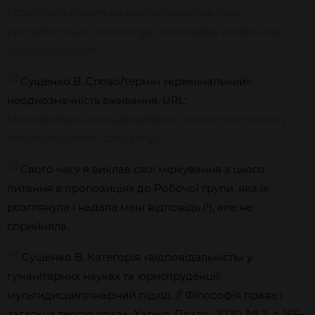
https://justtalk.com.ua/post/pokarannya-jogo-
priznachennya-i-zvilnennya-nova-logika-proektu-kk-
discussion-paper
[2]
Сущенко В. Слово/термін «кримінальний»:
неоднозначність вживання. URL:
https://justtalk.com.ua/post/slovo--termin-kriminal-nij-
neodnoznachnist-vzhivannya
[3]
Свого часу я виклав свої міркування з цього
питання в пропозиціях до Робочої групи, яка їх
розглянула і надала мені відповідь (!), але не
сприйняла.
[4]
Сущенко В. Категорія «відповідальність» у
гуманітарних науках та юриспруденції:
мультидисциплінарний підхід. // Філософія права і
загальна теорія права. Харків: Право, 2020. № 2. с. 166–