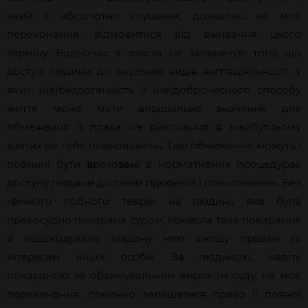
який є абсолютно слушним, дозволяє, на моє
переконання, відмовитися від вживання цього
терміну. Водночас я зовсім не заперечую того, що
доступ людини до окремих видів життєдіяльності, у
яких (не)бездоганність її (не)доброчесного способу
життя може мати вирішальне значення для
обмеження її права на виконання в майбутньому
взятих на себе повноважень. Такі обмеження можуть і
повинні бути враховані в нормативних процедурах
доступу людини до таких професій і повноважень. Без
«вічного лобного тавра» на людині, яка була
правосудно покарана судом, понесла таке покарання
й відшкодувала завдану нею шкоду правам та
інтересам іншої особи. За людиною, навіть
покараною за обвинувальним вироком суду, на моє
переконання, повинно залишатися право її повної