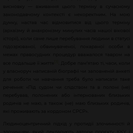
висновку — вживання цього терміну в сучасному
законодавчому контексті є некоректним. На мою
думку, настав час відмовитися від цього терміну
(архаїзму й анахронізму минулих часів нашої вікової
історії), коли саме лише перебування людини в статусі
підозрюваної, обвинуваченої, покараної особи в
межах правосудних процедур вважалося тавром на
[3]
все подальше її життя
. Добре пам’ятаю ті, часи, коли
у власноруч написаній біографії чи заповненій анкеті
для роботи чи навчання треба було написати таке
речення: «Під судом чи слідством та в полоні (не)
перебував, полонених або інтернованих близьких
родичів не маю, а також (не) маю близьких родичів,
які проживають за кордоном СРСР».
Людиноцентричний підхід у протидії злочинності й
злочинцям, який декларують автори проєкту ККУ і