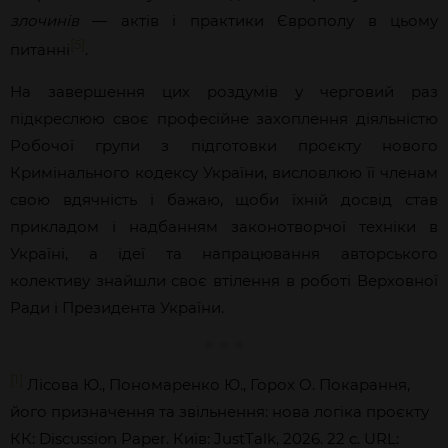
злочинів
—
актів і практики Європолу в цьому
[5]
питанні
.
На завершення цих роздумів у черговий раз
підкреслюю своє професійне захоплення діяльністю
Робочої групи з підготовки проєкту нового
Кримінального кодексу України, висловлюю її членам
свою вдячність і бажаю, щоби їхній досвід став
прикладом і надбанням законотворчої техніки в
Україні, а ідеї та напрацювання авторського
колективу знайшли своє втілення в роботі Верховної
Ради і Президента України.
[1]
Лісова Ю., Пономаренко Ю., Горох О. Покарання,
його призначення та звільнення: нова логіка проєкту
КК: Discussion Paper. Київ: JustTalk, 2026. 22 с. URL: