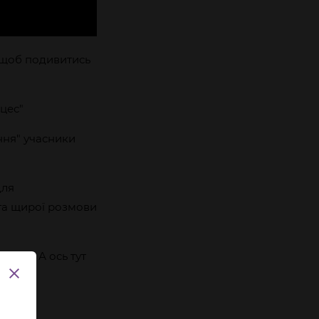
, щоб подивитись
оцес"
ння" учасники
для
 та щирої розмови
рами. А ось тут
: