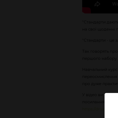
"Стандарти дають
на свої щоденні 
"Стандарти - це 
Так говорять пр
першого набору.
Навчальний курс
переосмислення в
про дуже практи
У відео ви зможе
посилання на бр
https://drive.google