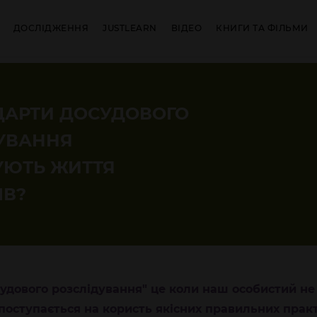
ДОСЛІДЖЕННЯ
JUSTLEARN
ВІДЕО
КНИГИ ТА ФІЛЬМИ
ДАРТИ ДОСУДОВОГО
УВАННЯ
УЮТЬ ЖИТТЯ
ІВ?
удового розслідування" це коли наш особистий н
 поступається на користь якісних правильних практ