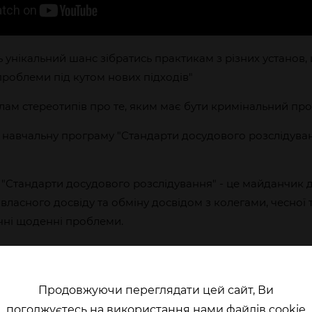
 унікальний шанс зібратись практикам з різних установ
проблеми під кутом нових підходів"
злам стереотипів про те, яким має бути кримінальний пр
о навчальну програму "Стандарти досудового розслідува
 "Стандарти досудового розслідування" - це майданчик 
ласного досвіду та обміну досвідом з колегами, чесної
чні щоденні проблеми.
те переглянути враження учасників першого набору прог
ошуру з детальною інформацією для майбутніх учасників
.com/file/d/1jPet...
Продовжуючи переглядати цей сайт, Ви
погоджуєтесь на використання нами файлів cookie