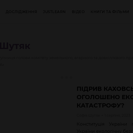
ДОСЛІДЖЕННЯ
JUSTLEARN
ВІДЕО
КНИГИ ТА ФІЛЬМИ
Шутяк
тупниця голови комітету земельного, агарного та довкіллєвого п
A»
ПІДРИВ КАХОВСЬ
ОГОЛОШЕНО ЕК
КАТАСТРОФУ?
Софія
Шутяк
1 серпня, 2023
Конституція України 
України екологічну без