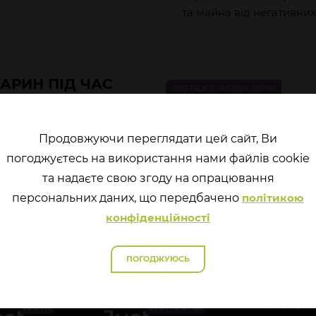
та майна від негативних
АРИН ПІД ЧАС
JUSTTALK В УМОВАХ ВІЙНИ
Продовжуючи переглядати цей сайт, Ви
ве бажання — полегшити
погоджуєтесь на використання нами файлів cookie
 довкілля відходять на
та надаєте свою згоду на опрацювання
на сильно впливає на
перcональних даних, що передбачено
політикою
лі тварин.
конфіденційності
ПОГОДЖУЮСЬ