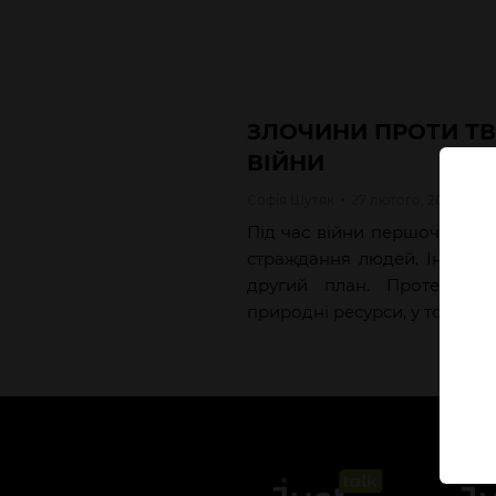
ЗЛОЧИНИ ПРОТИ ТВ
ВІЙНИ
Софія
Шутяк
27 лютого, 2023
Під час війни першочерго
страждання людей. Інтереси
другий план. Проте вій
природні ресурси, у тому чис