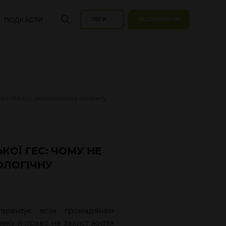
ТЕГИ
ПІДТРИМАТИ
ПОДКАСТИ
рава НААУ, менеджерка проєкту
КОЇ ГЕС: ЧОМУ НЕ
ОЛОГІЧНУ
гарантує всім громадянам
пеку й право на захист життя