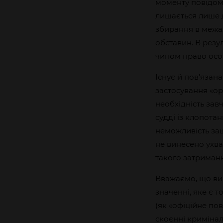
моменту повідом
лишається лише д
збирання в межах
обставин. В резу
чином право особ
Існує й пов’яза
застосування «о
необхідність зав
судді із клопота
неможливість заш
не винесено ухва
такого затриманн
Вважаємо, що ви
значенні, яке є 
(як «офіційне по
скоєнні кримінал