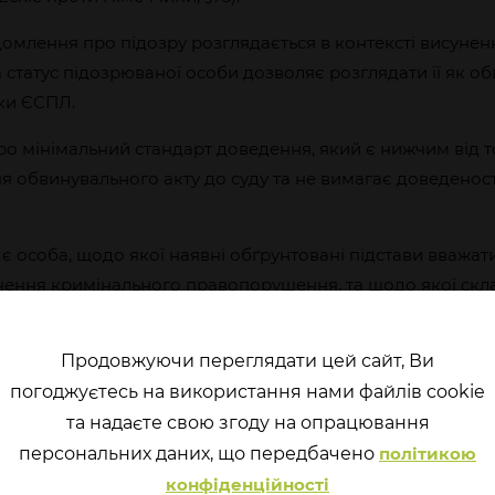
домлення про підозру розглядається в контексті висунен
 статус підозрюваної особи дозволяє розглядати її як о
ки ЄСПЛ.
про мінімальний стандарт доведення, який є нижчим від т
я обвинувального акту до суду та не вимагає доведенос
є особа, щодо якої наявні обґрунтовані підстави вважат
нення кримінального правопорушення, та щодо якої скл
відомлення про підозру (необхідні зміни до ст. 42 КПК).
о повідомлення особа набуває прав підозрюваної особи. 
Продовжуючи переглядати цей сайт, Ви
ься притягнення особи до кримінальної відповідальност
погоджуєтесь на використання нами файлів cookie
вадження (зміни до п. 14 ч. 1 ст. 3 КПК України), а тако
та надаєте свою згоду на опрацювання
 розслідування (зміни до ст. 219 КПК України).
перcональних даних, що передбачено
політикою
рора достатньо доказів вважати особу причетною до вчи
конфіденційності