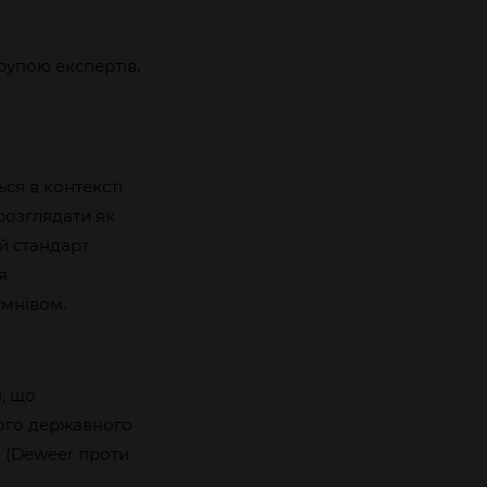
упою експертів,
ся в контексті
розглядати як
й стандарт
я
умнівом.
я, що
ного державного
 (Deweer проти