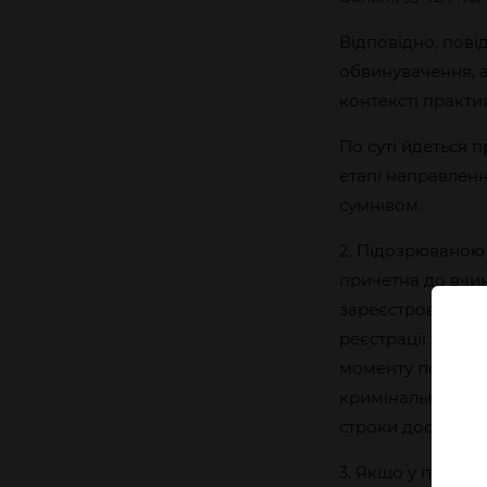
Відповідно, пові
обвинувачення, а
контексті практи
По суті йдеться 
етапі направленн
сумнівом.
2. Підозрюваною 
причетна до вчи
зареєстровано по
реєстрації таког
моменту починаєт
кримінального про
строки досудового
3. Якщо у проку