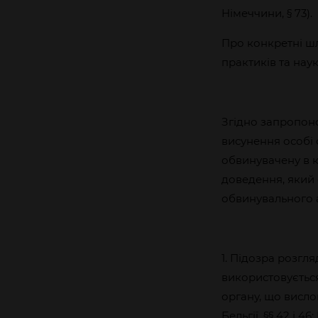
Німеччини, § 73).
Про конкретні ш
практиків та наук
Згідно запропоно
висунення особі 
обвинувачену в к
доведення, який 
обвинувального а
1. Підозра розгл
використовуєтьс
органу, що висл
Бельгії, §§ 42 і 4