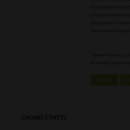
розслідування до
сторони захисту 
досудового розсл
реєстрації повід
Таким чином, у с
близько двох міся
ПІДОЗРА
С
СХОЖІ СТАТТІ