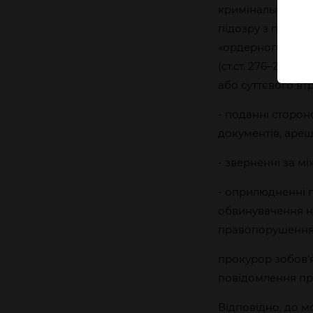
кримінального п
підозру з подаль
«ордерного» зат
(ст.ст. 276–278 
або суттєвого втр
- поданні сторон
документів, ареш
- зверненні за 
- оприлюдненні п
обвинувачення н
правопорушення
прокурор зобов’я
повідомлення про
Відповідно, до 