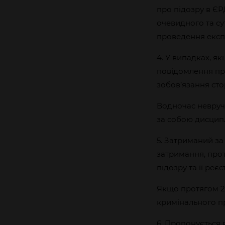
про підозру в Є
очевидного та су
проведення експ
4. У випадках, я
повідомлення про
зобов’язання ст
Водночас невруч
за собою дисципл
5. Затриманий за
затримання, про
підозру та її реєс
Якщо протягом 2
кримінального пр
6. Пропонується 