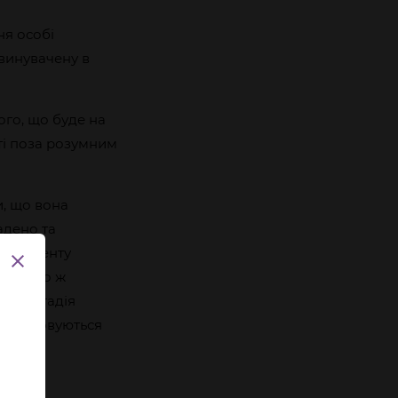
ня особі
бвинувачену в
ого, що буде на
ті поза розумним
и, що вона
адено та
 З моменту
З цього ж
і як стадія
ж обраховуються
нення