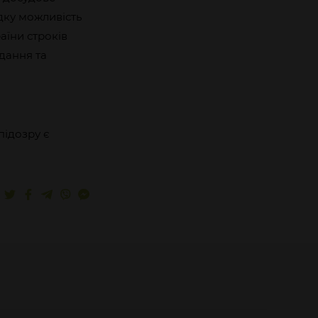
дку можливість
аїни строків
дання та
підозру є