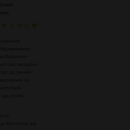
блені
лем.
снування
 підозрюваної
 необхідними
ся про випадки:
туп до речей і
звернення за
іститься
, що особа
енту
у. Фактично від