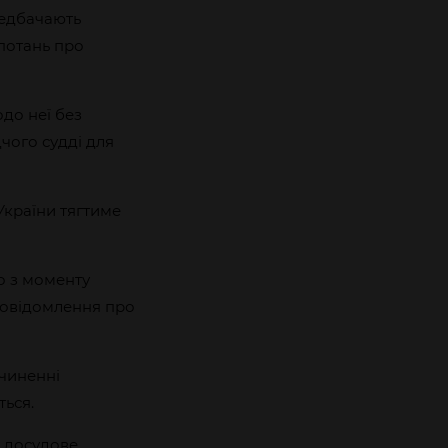
редбачають
опотань про
до неї без
чого судді для
країни тягтиме
о з моменту
повідомлення про
чиненні
ться.
и досудове