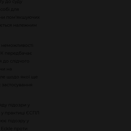
у до суду
собі для
і чи пом’якшуючих
чується належним
а неможливості
ПК передбачає
я до слідчого
чи на
але щодо якої ще
с застосування
ду підозри у
я у практиці ЄСПЛ
ює підозру у
 Eckle проти