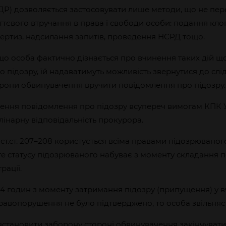
РДР) дозволяється застосовувати лише методи, що не пе
ттєвого втручання в права і свободи особи: подання кл
ертиз, надсилання запитів, проведення НСРД тощо.
кщо особа фактично дізнається про вчинення таких дій що
 підозру, їй надаватимуть можливість звернутися до слід
орони обвинувачення вручити повідомлення про підозру.
ення повідомлення про підозру всупереч вимогам КПК У
інарну відповідальність прокурора.
 ст.ст. 207–208 користується всіма правами підозрюваног
те статусу підозрюваного набуває з моменту складання 
трації.
4 годин з моменту затримання підозру (припущення) у в
авопорушення не було підтверджено, то особа звільняє
встановити заборону стороні обвинувачення закінчуват