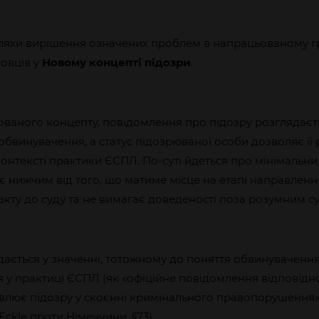
ляхи вирішення означених проблем в напрацьованому гр
овців у
Новому концепті підозри
.
ваного концепту, повідомлення про підозру розглядаєть
обвинувачення, а статус підозрюваної особи дозволяє її 
онтексті практики ЄСПЛ. По-суті йдеться про мінімальни
є нижчим від того, що матиме місце на етапі направленн
кту до суду та не вимагає доведеності поза розумним с
ядається у значенні, тотожному до поняття обвинуваченн
я у практиці ЄСПЛ (як «офіційне повідомлення відповід
овлює підозру у скоєнні кримінального правопорушення»
6; Eckle проти Німеччини, §73).