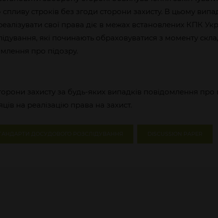
 спливу строків без згоди сторони захисту. В цьому випа
реалізувати свої права діє в межах встановлених КПК Укр
ідування, які починають обраховуватися з моменту скла
омлення про підозру.
торони захисту за будь-яких випадків повідомлення про 
ців на реалізацію права на захист.
ТАНДАРТИ ДОСУДОВОГО РОЗСЛІДУВАННЯ
DISCUSSION PAPER