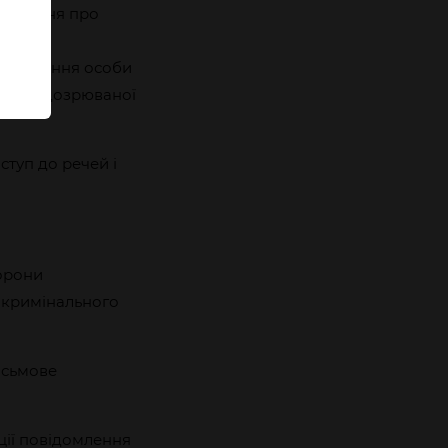
домлення про
дків
затримання особи
и як підозрюваної
туп до речей і
торони
 кримінального
исьмове
ції повідомлення