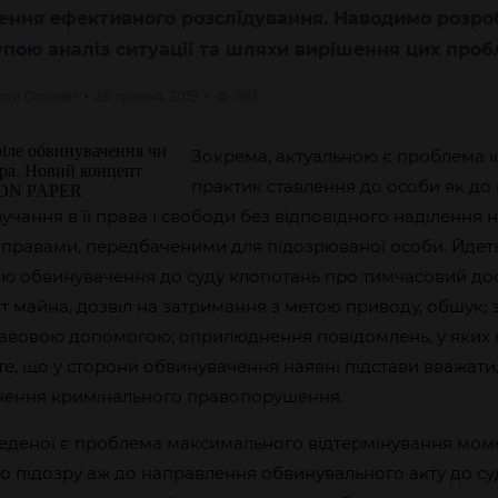
ення ефективного розслідування. Наводимо розро
пою аналіз ситуації та шляхи вирішення цих проб
рій
Орлеан
28 травня, 2019
861
Зокрема, актуальною є проблема і
практик ставлення до особи як до
ручання в її права і свободи без відповідного наділення
правами, передбаченими для підозрюваної особи. Йдеть
ю обвинувачення до суду клопотань про тимчасовий дос
т майна, дозвіл на затримання з метою приводу, обшук; 
вовою допомогою; оприлюднення повідомлень, у яких м
е, що у сторони обвинувачення наявні підстави вважати
нення кримінального правопорушення.
еденої є проблема максимального відтермінування мом
 підозру аж до направлення обвинувального акту до суд