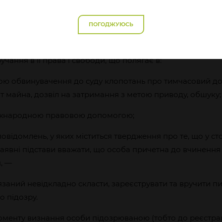
равопорушення, то він складає та реєструє в ЄРДР пові
шим обов’язком негайно його вручити, за винятком випа
ПОГОДЖУЮСЬ
римання, коли підозра має бути врученою одразу після 
КПК). При цьому у випадках фактичного ставлення до особ
учання в її права і свободи, що полягає в:
ою обвинувачення до суду клопотань про тимчасовий дос
т майна, дозвіл на затримання з метою приводу, обшуку;
міжнародною правовою допомогою;
овідомлень, у яких міститься твердження про те, що у с
аявні підстави вважати, що особа причетна до вчинення
, —
заний невідкладно скласти, зареєструвати та вручити п
 підозру.
моменту визнання особи підозрюваною (тобто до реєстра