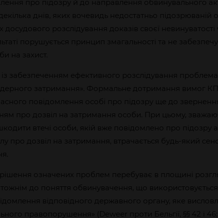
лення про підозру й до направлення обвинувального акт
екілька днів, яких вочевидь недостатньо підозрюваній о
 досудового розслідування доказів своєї невинуватост
льтаті порушується принцип змагальності та не забезпе
и на захист.
на із забезпеченням ефективного розслідування проблем
рдерного затримання». Формальне дотримання вимог К
часного повідомлення особі про підозру ще до зверненн
нням про дозвіл на затримання особи. При цьому, зважаю
кодити втечі особи, якій вже повідомлено про підозру 
лу про дозвіл на затримання, втрачається будь-який сен
я.
рішення означених проблем перебуває в площині розгля
тотожнім до поняття обвинувачення, що використовуєтьс
відомлення відповідного державного органу, яке висловл
ьного правопорушення» (Deweer проти Бельгії, §§ 42 і 46;