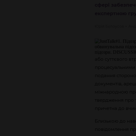
сфері забезпеч
експертною гру
Юрій
Бєлоусов
Анд
або суттєвого вт
процесуальними 
подання стороно
документів, ареш
міжнародною пра
твердження про т
причетна до вчи
Близькою до нав
повідомлення про