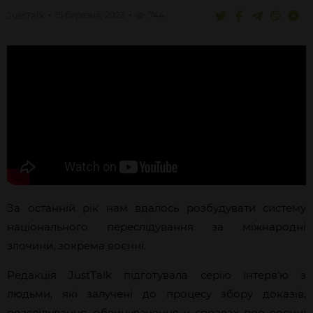
JustTalk
15 березня, 2023
744
За останній рік нам вдалось розбудувати систему
національного переслідування за міжнародні
злочини, зокрема воєнні.
Редакція JustTalk підготувала серію інтервʼю з
людьми, які залучені до процесу збору доказів,
розслідування, обвинувачення у справах про воєнні