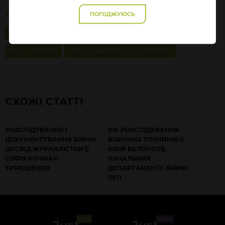
ПОГОДЖУЮСЬ
СУДОВА ПРАКТИКА
ВІЙНА
МІЖНАРОДНЕ ПРАВО
ВОЄННІ ЗЛОЧИНИ
РОЗСЛІДУВАННЯ ВОЄННИХ ЗЛОЧИНІВ
СХОЖІ СТАТТІ
РОЗСЛІДУВАННЯ І
РІК РОЗСЛІДУВАННЯ
ДОКУМЕНТУВАННЯ ВІЙНИ:
ВОЄННИХ ЗЛОЧИНІВ ||
ДОСВІД ЖУРНАЛІСТКИ ||
ЮРІЙ БЄЛОУСОВ,
СОФІЯ КОЧМАР-
НАЧАЛЬНИК
ТИМОШЕНКО
ДЕПАРТАМЕНТУ ВІЙНИ
ОГП