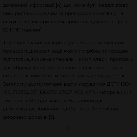
доказової інформації [4]
, що може бути надалі дієво
використаний слідчим та прокурором з огляду на
статус такої інформації як оригінала документа (ч. 4 ст.
99 КПК України).
Таке копіювання інформації є технічно насиченим
процесом, для реалізації якого потрібна попередня
підготовка, зокрема спеціальні комп’ютерні програми
для обрахування геш-значень та цільовий носій з
ємністю, зазвичай не меншою, ніж у носія-джерела.
Загалом у цьому питанні варто керуватися ДСТУ ISO/
ІЕС 27037:2017 (ISO/ІЕС 27037:2012, IDT) «Інформаційні
технології. Методи захисту. Настанови для
ідентифікації, збирання, здобуття та збереження
цифрових доказів»[5]
.