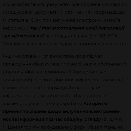
може забезпечити результативне проведення слідчих
(розшукових) дій у частині отримання інформації, що
міститься в ІС, як при вилученні електронних носіїв
інформації,
так і при виготовленні копії інформації,
що міститься в ІС,
в порядку абз. 4 ч. 2 ст. 168 КПК
України, яка визнається судом як оригінал документа.
Іншими словами, слідчий, прокурор під час
проведення обшуку має проаналізувати обстановку і
обрати найбільш прийнятний (процесуально
допустимий) спосіб отримання інформації: вилучати
електронні носії інформації або копіювати
інформацію, що міститься в ІС. Для прийняття
зваженого рішення ми розробили
Алгоритм
прийняття рішень щодо вилучення електронних
носіїв інформації під час обшуку, огляду
(див. Рис.
1). Цей алгоритм побудовано у формі (1) запитань, на