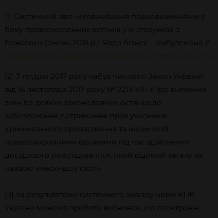
[1]
Системний звіт «Зловживання повноваженнями з
боку правоохоронних органів у їх стосунках з
бізнесом» (січень 2016 р.), Рада бізнес – омбудсмена //
https://boi.org.ua/media/uploads/sysrep_criminal_ukr_final
[2]
7 грудня 2017 року набув чинності Закон України
від 16 листопада 2017 року № 2213-VIII «Про внесення
змін до деяких законодавчих актів щодо
забезпечення дотримання прав учасників
кримінального провадження та інших осіб
правоохоронними органами під час здійснення
досудового розслідування», який відомий загалу за
назвою «маскі-шоу стоп».
[3] За результатами системного аналізу норм КПК
України можемо зробити висновок, що електронні