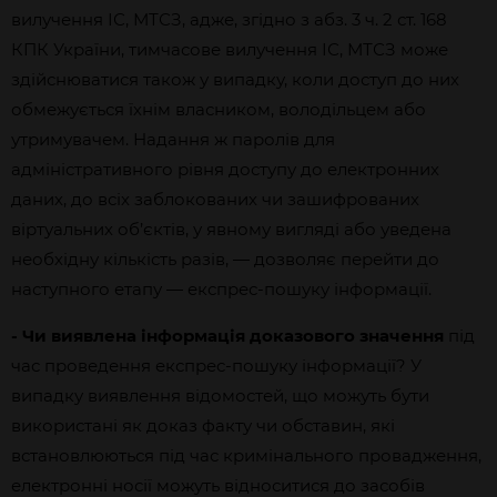
вилучення ІС, МТСЗ, адже, згідно з абз. 3 ч. 2 ст. 168
КПК України, тимчасове вилучення ІС, МТСЗ може
здійснюватися також у випадку, коли доступ до них
обмежується їхнім власником, володільцем або
утримувачем. Надання ж паролів для
адміністративного рівня доступу до електронних
даних, до всіх заблокованих чи зашифрованих
віртуальних об’єктів, у явному вигляді або уведена
необхідну кількість разів, — дозволяє перейти до
наступного етапу — експрес-пошуку інформації.
- Чи виявлена інформація доказового значення
під
час проведення експрес-пошуку інформації? У
випадку виявлення відомостей, що можуть бути
використані як доказ факту чи обставин, які
встановлюються під час кримінального провадження,
електронні носії можуть відноситися до засобів