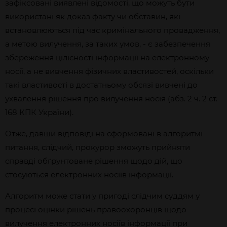
зафіксовані виявлені відомості, що можуть бути
використані як доказ факту чи обставин, які
встановлюються під час кримінального провадження,
а метою вилучення, за таких умов, - є забезпечення
збереження цілісності інформації на електронному
носії, а не вивчення фізичних властивостей, оскільки
такі властивості в достатньому обсязі вивчені до
ухвалення рішення про вилучення носія (абз. 2 ч. 2 ст.
168 КПК України).
Отже, давши відповіді на сформовані в алгоритмі
питання, слідчий, прокурор зможуть прийняти
справді обґрунтоване рішення щодо дій, що
стосуються електронних носіїв інформації.
Алгоритм може стати у пригоді слідчим суддям у
процесі оцінки рішень правоохоронців щодо
вилучення електронних носіїв інформації при