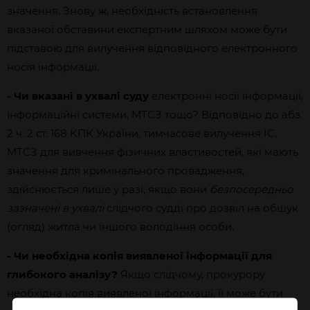
значення. Знову ж, необхідність встановлення
вказаної обставини експертним шляхом може бути
підставою для вилучення відповідного електронного
носія інформації.
- Чи вказані в ухвалі суду
електронні носії інформації,
інформаційні системи, МТСЗ тощо? Відповідно до абз.
2 ч. 2 ст. 168 КПК України, тимчасове вилучення ІС,
МТСЗ для вивчення фізичних властивостей, які мають
значення для кримінального провадження,
здійснюється лише у разі, якщо вони
безпосередньо
зазначені в ухвалі
слідчого судді про дозвіл на обшук
(огляд) житла чи іншого володіння особи.
- Чи необхідна копія виявленої інформації для
глибокого аналізу?
Якщо слідчому, прокурору
необхідна копія виявленої інформації, її може бути