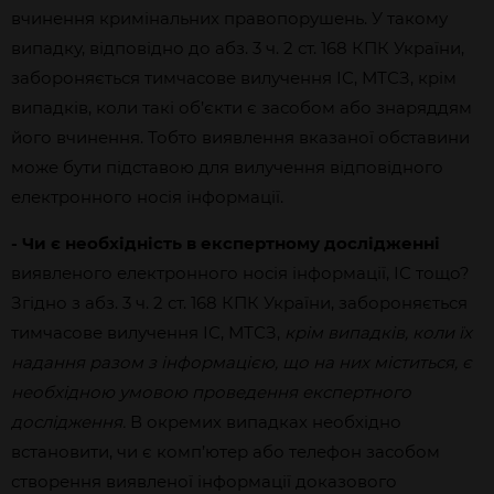
вчинення кримінальних правопорушень. У такому
випадку, відповідно до абз. 3 ч. 2 ст. 168 КПК України,
забороняється тимчасове вилучення ІС, МТСЗ, крім
випадків, коли такі об’єкти є засобом або знаряддям
його вчинення. Тобто виявлення вказаної обставини
може бути підставою для вилучення відповідного
електронного носія інформації.
- Чи є необхідність в експертному дослідженні
виявленого електронного носія інформації, ІС тощо?
Згідно з абз. 3 ч. 2 ст. 168 КПК України, забороняється
тимчасове вилучення ІС, МТСЗ,
крім випадків, коли їх
надання разом з інформацією, що на них міститься, є
необхідною умовою проведення експертного
дослідження.
В окремих випадках необхідно
встановити, чи є комп’ютер або телефон засобом
створення виявленої інформації доказового