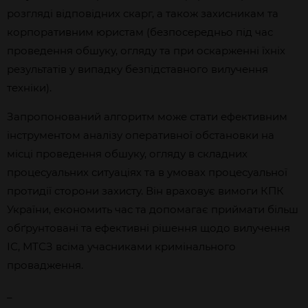
розгляді відповідних скарг, а також захисникам та
корпоративним юристам (безпосередньо під час
проведення обшуку, огляду та при оскарженні їхніх
результатів у випадку безпідставного вилучення
техніки).
Запропонований алгоритм може стати ефективним
інструментом аналізу оперативної обстановки на
місці проведення обшуку, огляду в складних
процесуальних ситуаціях та в умовах процесуальної
протидії сторони захисту. Він враховує вимоги КПК
України, економить час та допомагає приймати більш
обґрунтовані та ефективні рішення щодо вилучення
ІС, МТСЗ всіма учасниками кримінального
провадження.
_