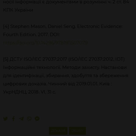
носії інформації є документами в розумінні ч. 2 ст. 84
КПК України
[4] Stephen Mason, Daniel Seng. Electronic Evidence:
Fourth Edition. 2017. DOI:
https://doi.org/10.14296/9781911507079
[5] ДСТУ ISO/IEC 27037:2017 (ISO/IEC 27037:2012, IDT)
Інформаційні технології. Методи захисту. Настанови
для ідентифікації, збирання, здобуття та збереження
цифрових доказів. Чинний від 2019.01.01. Київ :
УкрНДНЦ, 2018. VI, 31 с.
ДОКАЗИ
ОБШУК