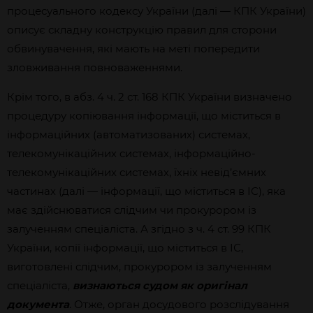
процесуального кодексу України (далі — КПК України)
описує складну конструкцію правил для сторони
обвинувачення, які мають на меті попередити
зловживання повноваженнями.
Крім того, в абз. 4 ч. 2 ст. 168 КПК України визначено
процедуру копіювання інформації, що міститься в
інформаційних (автоматизованих) системах,
телекомунікаційних системах, інформаційно-
телекомунікаційних системах, їхніх невід’ємних
частинах (далі — інформації, що міститься в ІС), яка
має здійснюватися слідчим чи прокурором із
залученням спеціаліста. А згідно з ч. 4 ст. 99 КПК
України, копії інформації, що міститься в ІС,
виготовлені слідчим, прокурором із залученням
спеціаліста,
визнаються судом як оригінал
документа
. Отже, орган досудового розслідування