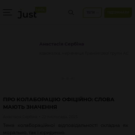
ТЕГИ
ПІДТРИМАТИ
Анастасія
Сербіна
адвокатка, керівниця Тренінгової групи АС
ПРО КОЛАБОРАЦІЮ ОФІЦІЙНО: СЛОВА
МАЮТЬ ЗНАЧЕННЯ
Анастасія
Сербіна
22 листопада, 2023
Тема колабораційної відповідальності складна як
морально, так і юридично.