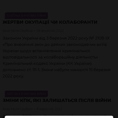
JUSTTALK В УМОВАХ ВІЙНИ
ЖЕРТВИ ОКУПАЦІЇ ЧИ КОЛАБОРАНТИ
Анастасія
Сербіна
26 вересня, 2022
Законом України від 3 березня 2022 року № 2108-IX
«Про внесення змін до деяких законодавчих актів
України щодо встановлення кримінальної
відповідальності за колабораційну діяльність»
Кримінальний кодекс України (КК України)
доповнено ст. 111-1. Зміни набули чинності 15 березня
2022 року.
JUSTTALK В УМОВАХ ВІЙНИ
ЗМІНИ КПК, ЯКІ ЗАЛИШАТЬСЯ ПІСЛЯ ВІЙНИ
Анастасія
Сербіна
8 вересня, 2022
27 липня 2022 року Кримінальний процесуальний